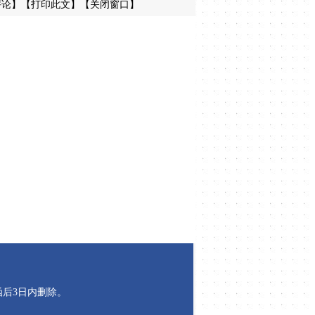
评论
】
【
打印此文
】【
关闭窗口
】
后3日内删除。