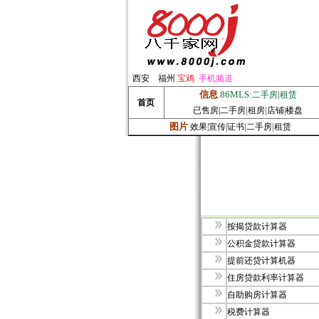
西安
福州
宝鸡
手机频道
信息
86MLS:
|
二手房
租赁
首页
|
|
已售房|
二手房
租房
店铺
|
楼盘
图片
|
|
效果
|
宣传|
证书
二手房
租赁
按揭贷款计算器
公积金贷款计算器
提前还贷计算机器
住房贷款利率计算器
自助购房计算器
税费计算器