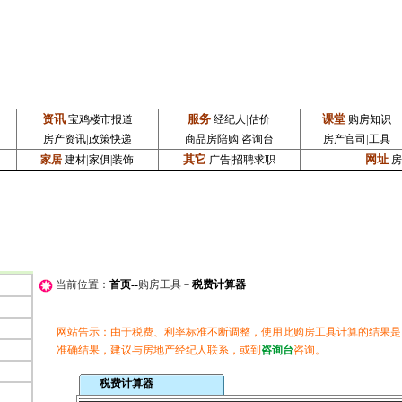
资讯
服务
|
课堂
宝鸡楼市报道
经纪人
估价
购房知识
|
|
|
房产资讯
政策快递
商品房陪购
咨询台
房产官司
工具
|
其它
网址
家居
建材
家俱
|
装饰
广告
|
招聘求职
房
当前位置：
首页
--
购房工具－
税费计算器
网站告示：由于税费、利率标准不断调整，使用此购房工具计算的结果是
准确结果，建议与房地产经纪人联系，或到
咨询台
咨询。
税费计算器