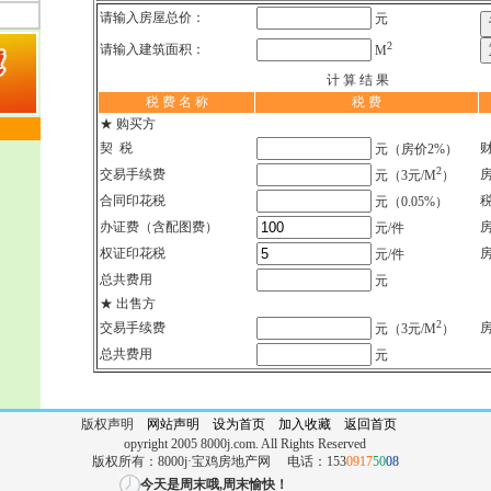
请输入房屋总价：
元
2
请输入建筑面积：
M
计 算 结 果
税 费 名 称
税 费
★ 购买方
契 税
元（房价2%）
2
交易手续费
元（3元/M
）
合同印花税
元（0.05%）
办证费（含配图费）
元/件
权证印花税
元/件
总共费用
元
★ 出售方
2
交易手续费
元（3元/M
）
总共费用
元
版权声明
网站声明
设为首页
加入收藏
返回首页
opyright 2005 8000j.com. All Rights Reserved
版权所有：8000j·宝鸡房地产网 电话：153
0917
50
08
今天是周末哦,周末愉快！