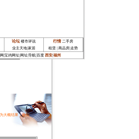
论坛
行情
楼市评说
二手房
|
|
业主天地
家居
租赁
|
商品房
走势
|
|
|
网
|
宝鸡网址
网址
|
导航
百度
西安
福州
为大概结果，欲知